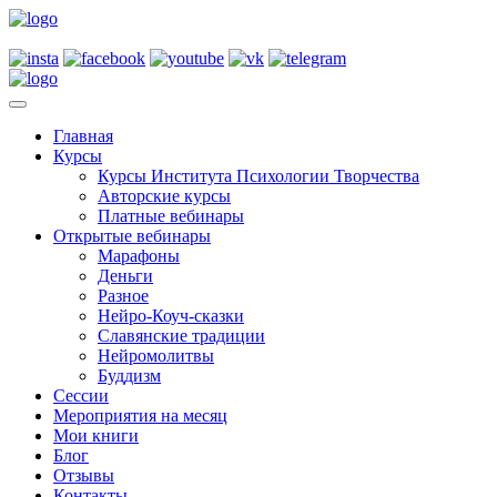
Skip
to
Купить мою книгу
content
Главная
Курсы
Курсы Института Психологии Творчества
Авторские курсы
Платные вебинары
Открытые вебинары
Марафоны
Деньги
Разное
Нейро-Коуч-сказки
Славянские традиции
Нейромолитвы
Буддизм
Сессии
Мероприятия на месяц
Мои книги
Блог
Отзывы
Контакты