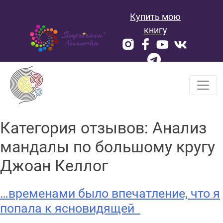
Skip
Купить мою
to
content
книгу
Категория отзывов:
Анализ
мандалы по большому кругу
Джоан Келлог
…временами было впечатление, что я
попала к ясновидящей