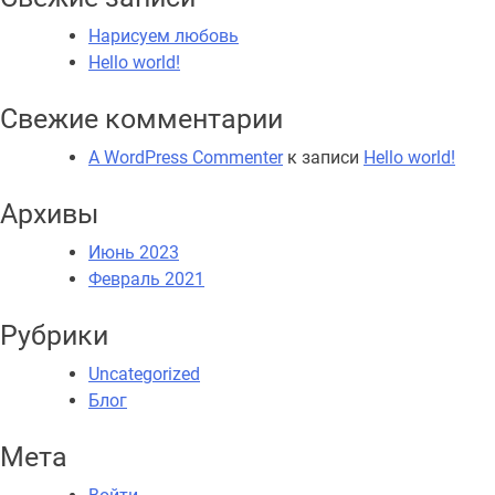
впечатление,
что
Нарисуем любовь
я
Hello world!
попала
Свежие комментарии
к
ясновидящей
A WordPress Commenter
к записи
Hello world!
Архивы
Июнь 2023
Февраль 2021
Рубрики
Uncategorized
Блог
Мета