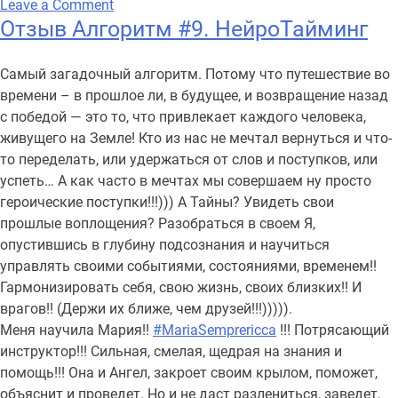
on
Leave a Comment
Отзыв Алгоритм #9. НейроТайминг
Самый загадочный алгоритм. Потому что путешествие во
времени – в прошлое ли, в будущее, и возвращение назад
с победой — это то, что привлекает каждого человека,
живущего на Земле! Кто из нас не мечтал вернуться и что-
то переделать, или удержаться от слов и поступков, или
успеть… А как часто в мечтах мы совершаем ну просто
героические поступки!!!))) А Тайны? Увидеть свои
прошлые воплощения? Разобраться в своем Я,
опустившись в глубину подсознания и научиться
управлять своими событиями, состояниями, временем!!
Гармонизировать себя, свою жизнь, своих близких!! И
врагов!! (Держи их ближе, чем друзей!!!))))).
Меня научила Мария!!
#MariaSemprericca
!!! Потрясающий
инструктор!!! Сильная, смелая, щедрая на знания и
помощь!!! Она и Ангел, закроет своим крылом, поможет,
объяснит и проведет. Но и не даст разлениться, заведет,