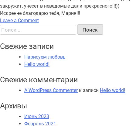
закружит, унесет в неведомые дали прекрасного!!!))
Искренне благодарю тебя, Мария!!!
on
Leave a Comment
Отзыв
Найти:
Алгоритм
#9.
Свежие записи
НейроТайминг
Нарисуем любовь
Hello world!
Свежие комментарии
A WordPress Commenter
к записи
Hello world!
Архивы
Июнь 2023
Февраль 2021