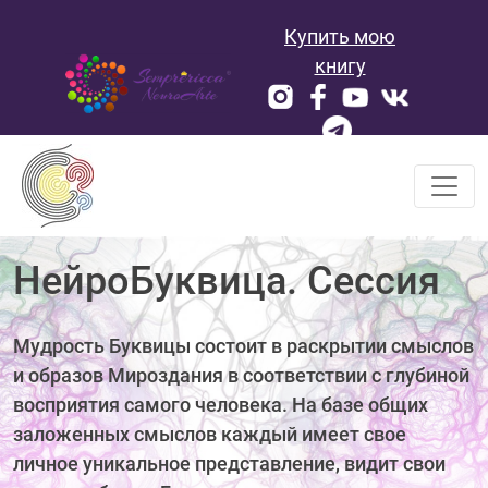
Skip
Купить мою
to
content
книгу
НейроБуквица. Сессия
Мудрость Буквицы состоит в раскрытии смыслов
и образов Мироздания в соответствии с глубиной
восприятия самого человека. На базе общих
заложенных смыслов каждый имеет свое
личное уникальное представление, видит свои