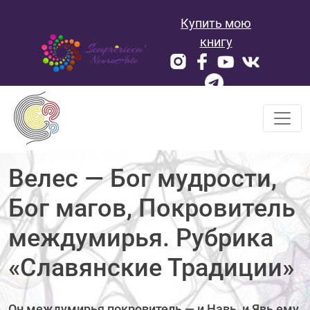
Skip
Купить мою
to
content
книгу
Велес — Бог мудрости,
Бог магов, Покровитель
междумирья. Рубрика
«Славянские Традиции»
Он междумирья покровитель — и Навь, и Явь ему