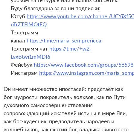
уроком на геткурсе или в наших соц.сетях.
Буду благодарна за ваши подписки:
Ютуб
https://www.youtube.com/channel/UCYiXf5
oTrZTFlMOtEQ
Телеграмм
канал
https://t.me/maria_semprericca
Телеграмм чат
https://t.me/+w2-
LvxBtwi1mMDRi
Фейсбук
https://www.facebook.com/groups/5659
Инстаграм
https://www.instagram.com/maria_semp
Он имеет множество ипостасей: предстаёт как
бог мудрости, покровитель волхвов, как по Пути
духовного самосовершенствования
сопровождающий искателей истины в мире Яви,
как бог-кудесник, предводитель чародеев и
волшебников, как скотий бог, владыка животного